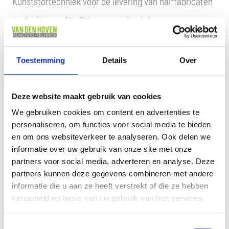
Kunststoftechniek voor de levering van halffabricaten
Heeft u kunststof halffabricaten nodig als basis voor uw eigen
productieproces? Bij Van den Hoven zetten we
onze
kunststoftechniek
graag in voor de vervaardiging ervan.
Sterker nog, het is onze specialiteit! We bewerken de
Toestemming
Details
Over
grondstoffen tot kunststof halffabricaten in de vorm van onder
meer folies, platen, staven en buizen. Deze kunnen we in
standaard maten leveren, maar ook maatwerk is mogelijk. Wilt
Deze website maakt gebruik van cookies
u de kunststof halffabricaten bijvoorbeeld gedraaid, gebogen,
We gebruiken cookies om content en advertenties te
gefreesd, gelast of verlijmd hebben, dan passen wij deze
personaliseren, om functies voor social media te bieden
kunststoftechniek alvast voor u toe. U kunt de halffabricaten
en om ons websiteverkeer te analyseren. Ook delen we
vervolgens eenvoudig gebruiken voor de fabricage van
informatie over uw gebruik van onze site met onze
bijvoorbeeld uw keukenbladen of andere interieuritems.
partners voor social media, adverteren en analyse. Deze
partners kunnen deze gegevens combineren met andere
informatie die u aan ze heeft verstrekt of die ze hebben
verzameld op basis van uw gebruik van hun services.
Toestemmingsselectie