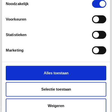
Noodzakelijk
Voorkeuren
Statistieken
Neem contact op →
Marketing
KUNSTSTOFTECHNIEK & SOORTEN
KUNSTSTOFFEN
Alles toestaan
Naast verschillen in kunststoftechniek kennen we bij Van den
Hoven natuurlijk ook verschillen in soorten kunststof. Zo
werken we onder meer met
kunststoffen
als Nylon, POM, HMPE,
Selectie toestaan
PTFE en PMMA/PC. Iedere kunststofsoort heeft zo zijn eigen
unieke eigenschappen. Denk aan thermische stabiliteit,
chemische bestendigheid, gevoeligheid voor weersinvloeden,
Weigeren
hechting en slijtvastheid. Afhankelijk van uw wensen en