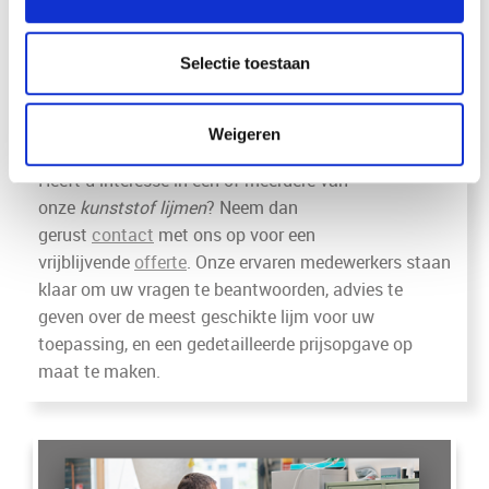
ons kleine team. We staan klaar om met u mee te
denken, vooral als u naar oplossingen zoekt die
verder gaan dan de standaardopties.
Selectie toestaan
Interesse?
Weigeren
Heeft u interesse in één of meerdere van
onze
kunststof lijmen
? Neem dan
gerust
contact
met ons op voor een
vrijblijvende
offerte
. Onze ervaren medewerkers staan
klaar om uw vragen te beantwoorden, advies te
geven over de meest geschikte lijm voor uw
toepassing, en een gedetailleerde prijsopgave op
maat te maken.