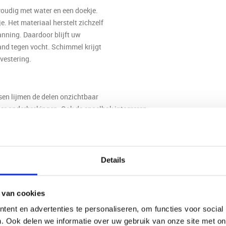
voudig met water en een doekje.
e. Het materiaal herstelt zichzelf
anning. Daardoor blijft uw
and tegen vocht. Schimmel krijgt
vestering.
en lijmen de delen onzichtbaar
der onderbrekingen. Ook de spoelbak integreren
aar is ook praktisch. Water en kruimels schuift u
angen. Dit maakt uw corian keukenblad bijzonder
Details
unststoftechniek
 van cookies
ginnen met een grondig gesprek
metingen heeft u nodig? Waar
ent en advertenties te personaliseren, om functies voor social
erde tekening. U ziet precies
. Ook delen we informatie over uw gebruik van onze site met on