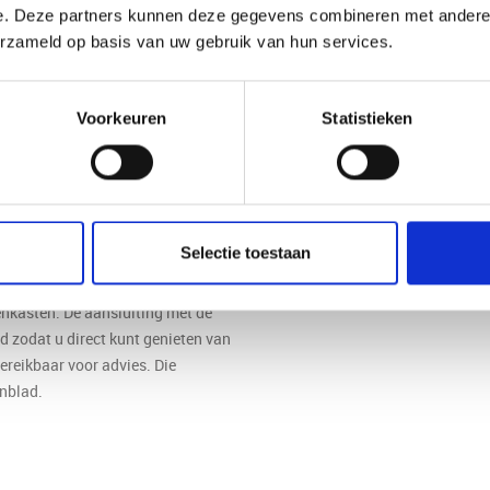
productie.
e. Deze partners kunnen deze gegevens combineren met andere i
erzameld op basis van uw gebruik van hun services.
snijden het materiaal op de
Voorkeuren
Statistieken
pensers frezen wij netjes uit. De
 afgeronde rand of juist een
troleren wij elk werkblad op
ing.
Selectie toestaan
 langs op een afgesproken
nkasten. De aansluiting met de
d zodat u direct kunt genieten van
bereikbaar voor advies. Die
enblad.