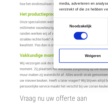
hoe het eindresultaat eruitziet voordat wij starten met de 
media, adverteren en analys
verstrekt of die ze hebben v
Het productieproces stap voor stap
Toestemmingsselectie
Onze specialisten werken met moderne freesmachines. Zij 
Noodzakelijk
millimeter nauwkeurig. Uitsparingen voor kranen of zeepdis
randen werken wij af volgens uw voorkeur. Kiest u voor een
strakke rechte hoek? Alles is mogelijk. Na de productie con
kwaliteit. Pas dan is uw corian keukenblad klaar voor lever
Vakkundige montage bij u thuis
Weigeren
Wij verzorgen ook de montage. Onze monteurs komen bij u
moment. Zij plaatsen het werkblad zorgvuldig op uw keuke
muur maken zij waterdicht af. Alles wordt strak gemonteer
uw nieuwe keuken. Heeft u later vragen? Wij blijven altijd 
persoonlijke service maakt het verschil bij uw corian keuk
Vraag nu uw offerte aan