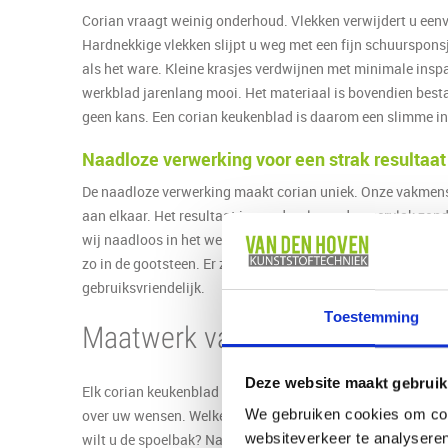
Corian vraagt weinig onderhoud. Vlekken verwijdert u een
Hardnekkige vlekken slijpt u weg met een fijn schuursponsj
als het ware. Kleine krasjes verdwijnen met minimale insp
werkblad jarenlang mooi. Het materiaal is bovendien best
geen kans. Een corian keukenblad is daarom een slimme in
Naadloze verwerking voor een strak resultaat
De naadloze verwerking maakt corian uniek. Onze vakmens
aan elkaar. Het resultaat is een doorlopend oppervlak zon
wij naadloos in het werkblad. Dat oogt niet alleen strak, m
zo in de gootsteen. Er zijn geen richels waar vuil blijft h
gebruiksvriendelijk.
Toestemming
Maatwerk van Van Den Hoven K
Deze website maakt gebruik
Elk corian keukenblad maken wij volledig op maat. Wij be
over uw wensen. Welke kleur past bij uw keuken? Welke af
We gebruiken cookies om cont
wilt u de spoelbak? Na dit gesprek maken wij een gedetaille
websiteverkeer te analyseren