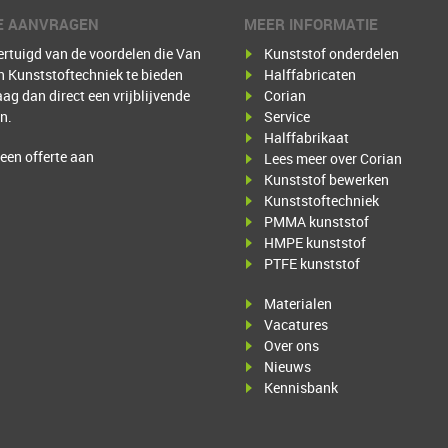
E AANVRAGEN
MEER INFORMATIE
ertuigd van de voordelen die Van
Kunststof onderdelen
 Kunststoftechniek te bieden
Halffabricaten
aag dan direct een vrijblijvende
Corian
n.
Service
Halffabrikaat
een offerte aan
Lees meer over Corian
Kunststof bewerken
Kunststoftechniek
PMMA kunststof
HMPE kunststof
PTFE kunststof
Materialen
Vacatures
Over ons
Nieuws
Kennisbank